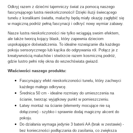
Odkryj razem z dziećmi tajemniczy świat za pomocą naszego
fascynującego lustra nieskończoności! Dzięki iluzji świecącego
tunelu z koralikami światła, maluchy będą miały okazję zagłębić się
w magiczną podróż pełną fascynacji i odkryć nowy wymiar zabawy.
Nasze lustra nieskończoności nie tylko wciągają swoim efektem,
ale także tworzą kojący blask, który zapewnia dzieciom
uspokajające doświadczenia. To idealne rozwiązanie dla każdego
pokoju sensorycznego lub kącika do odgrywania ról. Połącz je z
kreatywnością maluchów i stwórzcie razem kosmiczną podróż,
gdzie lustro pełni rolę okna do wszechświata gwiazd.
Właściwości naszego produktu:
Fascynujący efekt nieskończoności tunelu, który zachwyci
każdego małego odkrywcę.
Średnica 50 cm - idealne rozmiary do umieszczenia na
ścianie, tworząc wyjątkowy punkt w pomieszczeniu.
Łatwy montaż na ścianie (elementy mocujące nie są
dołączone) - szybko i sprawnie dodaj magiczny akcent do
pokoju.
Do działania wymaga jedynie 3 baterii AA (brak w zestawie) -
bez konieczności podłączania do zasilania, co zwiększa