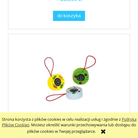
do koszyka
Strona korzysta z plików cookies w celu realizacji usług i zgodnie z
Polityką
Kompas zwierzątka, Goki 60866
Plików Cookies
. Możesz określić warunki przechowywania lub dostępu do
plików cookies w Twojej przeglądarce.