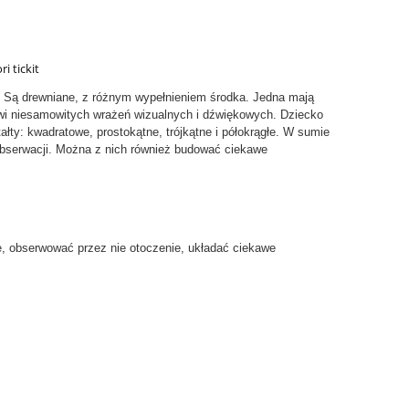
. Są drewniane, z różnym wypełnieniem środka. Jedna mają
chowi niesamowitych wrażeń wizualnych i dźwiękowych. Dziecko
łty: kwadratowe, prostokątne, trójkątne i półokrągłe. W sumie
obserwacji. Można z nich również budować ciekawe
–
 i
cm
e, obserwować przez nie otoczenie, układać ciekawe