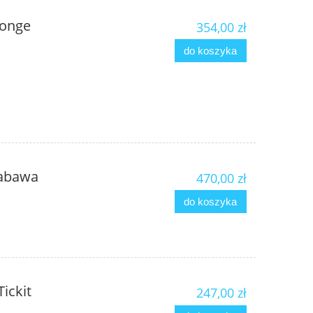
Gonge
354,00 zł
do koszyka
zabawa
470,00 zł
do koszyka
Tickit
247,00 zł