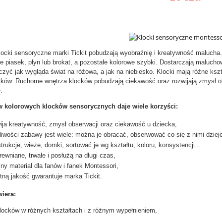
locki sensoryczne marki Tickit pobudzają wyobraźnię i kreatywność malucha
nne piasek, płyn lub brokat, a pozostałe kolorowe szybki. Dostarczają malu
yć jak wygląda świat na różowa, a jak na niebiesko. Klocki mają różne kszta
ocków. Ruchome wnętrza klocków pobudzają ciekawość oraz rozwijają zmysł 
oryczna przezroczysta z
Piłka olbrzymia Mega Ball 
.
i 35 cm – do integracji
gigantyczna piłka do zabawy
rycznej i terapii SI
aktywności grupowych 180 
w kolorowych klocków sensorycznych daje wiele korzyści:
160,00 zł
800,00 zł
ija kreatywność, zmysł obserwacji oraz ciekawość u dziecka,
iwości zabawy jest wiele: można je obracać, obserwować co się z nimi dziej
do koszyka
do koszyka
trukcje, wieże, domki, sortować je wg kształtu, koloru, konsystencji...
rewniane, trwałe i posłużą na długi czas,
lny materiał dla fanów i fanek Montessori,
tną jakość gwarantuje marka Tickit.
iera:
locków w różnych kształtach i z różnym wypełnieniem,