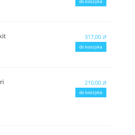
do koszyka
kit
317,00 zł
do koszyka
ri
210,00 zł
do koszyka