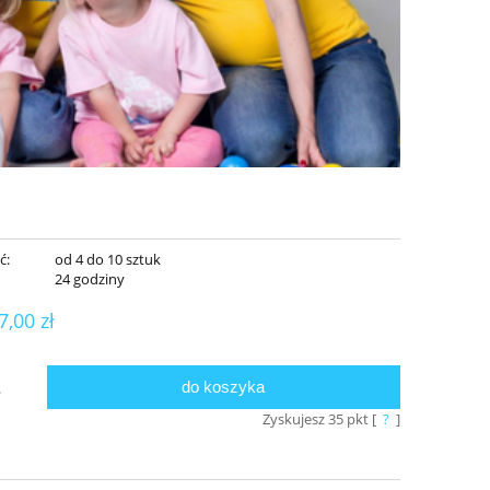
ć:
od 4 do 10 sztuk
:
24 godziny
7,00 zł
do koszyka
.
Zyskujesz
35
pkt [
?
]