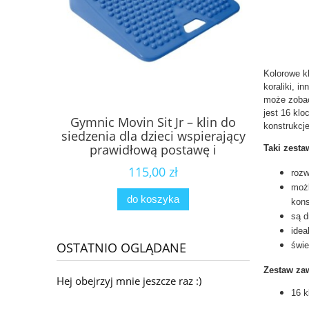
Kolorowe k
koraliki, i
może zobacz
jest 16 kl
Gymnic Movin Sit Jr – klin do
Piłka sens
konstrukcje
siedzenia dla dzieci wspierający
koralikam
prawidłową postawę i
senso
Taki zesta
koncentrację
115,00 zł
rozw
możl
do koszyka
kons
są d
idea
OSTATNIO OGLĄDANE
świe
Zestaw zaw
Hej obejrzyj mnie jeszcze raz :)
16 k