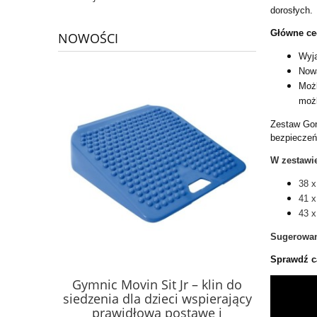
dorosłych.
Główne ce
NOWOŚCI
Wyją
Nowa
Możl
możl
Zestaw Gong
bezpieczeń
W zestawi
38 x
41 x
43 
Sugerowan
Sprawdź ca
Gymnic Movin Sit Jr – klin do
Piłka sens
siedzenia dla dzieci wspierający
koralikam
prawidłową postawę i
senso