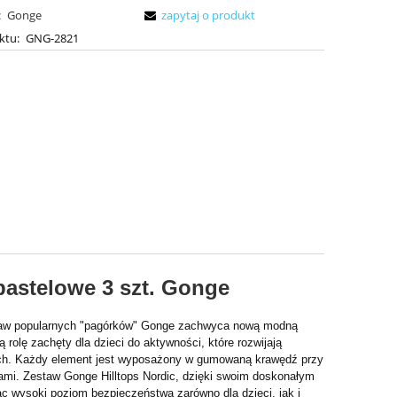
:
Gonge
zapytaj o produkt
ktu:
GNG-2821
pastelowe 3 szt. Gonge
staw popularnych "pagórków" Gonge zachwyca nową modną
ą rolę zachęty dla dzieci do aktywności, które rozwijają
rach. Każdy element jest wyposażony w gumowaną krawędź przy
iami. Zestaw Gonge Hilltops Nordic, dzięki swoim doskonałym
ąc wysoki poziom bezpieczeństwa zarówno dla dzieci, jak i