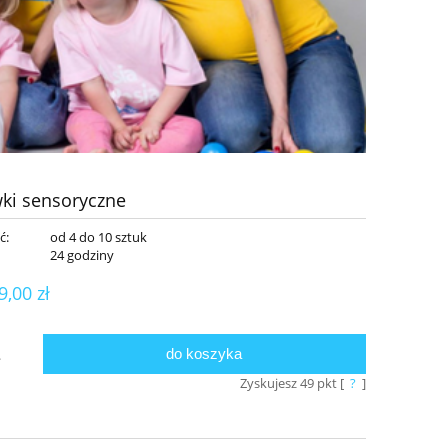
wki sensoryczne
ć:
od 4 do 10 sztuk
:
24 godziny
9,00 zł
do koszyka
.
Zyskujesz
49
pkt [
?
]