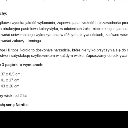
chy:
tkowo wysoka jakość wykonania, zapewniająca trwałość i niezawodność pro
 atrakcyjna pastelowa kolorystyka, w odcieniach żółci, niebieskiego i jasno
iwość uniwersalnego wykorzystania w różnych aktywnościach, zarówno wewną
iwości zabawy i treningu.
e Hilltops Nordic to doskonałe narzędzie, które nie tylko przyczynia się do 
stwo i satysfakcję użytkownikom w każdym wieku. Zapraszamy do odkrywania
e
3 pagórki o wymiarach:
 37 x 8,5 cm;
 41 x 17 cm;
x 43 x 26 cm
y wiek
: od 2 lat
łą serię Nordic:
oryczna przezroczysta z
i 35 cm – do integracji
rycznej i terapii SI