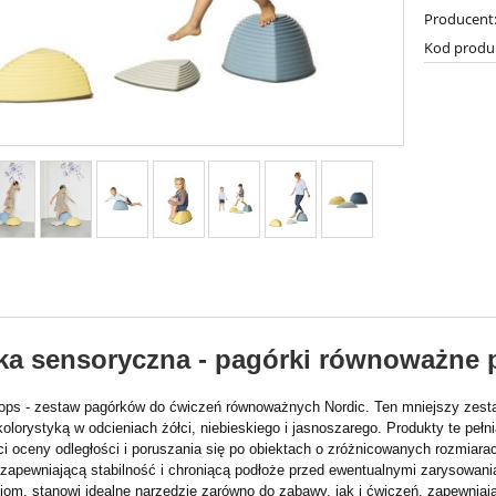
Producent
Kod produ
ka sensoryczna - pagórki równoważne 
tops - zestaw pagórków do ćwiczeń równoważnych Nordic. Ten mniejszy ze
olorystyką w odcieniach żółci, niebieskiego i jasnoszarego. Produkty te pełni
ci oceny odległości i poruszania się po obiektach o zróżnicowanych rozmia
 zapewniającą stabilność i chroniącą podłoże przed ewentualnymi zarysowan
iom, stanowi idealne narzędzie zarówno do zabawy, jak i ćwiczeń, zapewniaj