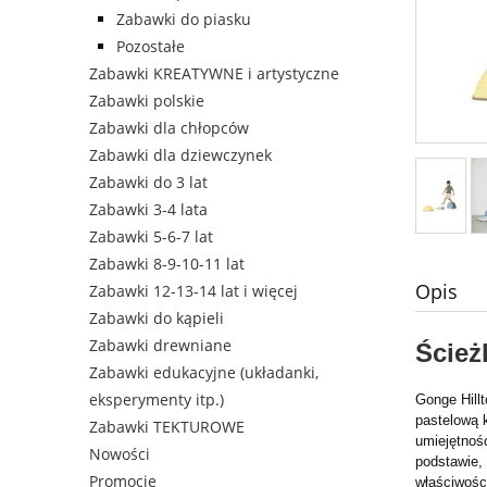
Zabawki do piasku
Pozostałe
Zabawki KREATYWNE i artystyczne
Zabawki polskie
Zabawki dla chłopców
Zabawki dla dziewczynek
Zabawki do 3 lat
Zabawki 3-4 lata
Zabawki 5-6-7 lat
Zabawki 8-9-10-11 lat
Opis
Zabawki 12-13-14 lat i więcej
Zabawki do kąpieli
Zabawki drewniane
Ścież
Zabawki edukacyjne (układanki,
eksperymenty itp.)
Gonge Hill
pastelową k
Zabawki TEKTUROWE
umiejętnoś
Nowości
podstawie,
Promocje
właściwośc