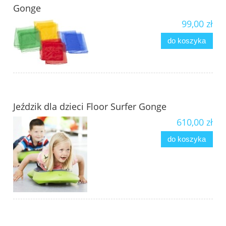
Gonge
99,00 zł
do koszyka
Jeździk dla dzieci Floor Surfer Gonge
610,00 zł
do koszyka