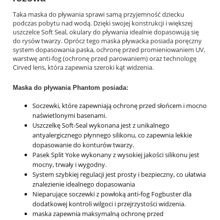
Taka maska do pływania sprawi samą przyjemność dziecku
podczas pobytu nad wodą. Dzięki swojej konstrukcji i większej
uszczelce Soft Seal, okulary do pływania idealnie dopasowują się
do rysów twarzy. Oprócz tego maska pływacka posiada poręczny
system dopasowania paska, ochronę przed promieniowaniem UV,
warstwę anti-fog (ochronę przed parowaniem) oraz technologę
Cirved lens, która zapewnia szeroki kąt widzenia.
Maska do pływania Phantom posiada:
Soczewki, które zapewniają ochronę przed słońcem i mocno
naświetlonymi basenami.
Uszczelkę Soft-Seal wykonana jest z unikalnego
antyalergicznego płynnego silikonu, co zapewnia lekkie
dopasowanie do konturów twarzy.
Pasek Split Yoke wykonany z wysokiej jakości silikonu jest
mocny, trwały i wygodny.
System szybkiej regulacji jest prosty i bezpieczny, co ułatwia
znalezienie idealnego dopasowania
Nieparujące soczewki z powłoką anti-fog Fogbuster dla
dodatkowej kontroli wilgoci i przejrzystości widzenia.
maska zapewnia maksymalną ochronę przed