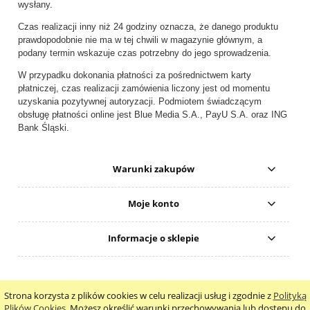
wysłany.
Czas realizacji inny niż 24 godziny oznacza, że danego produktu
prawdopodobnie nie ma w tej chwili w magazynie głównym, a
podany termin wskazuje czas potrzebny do jego sprowadzenia.
W przypadku dokonania płatności za pośrednictwem karty
płatniczej, czas realizacji zamówienia liczony jest od momentu
uzyskania pozytywnej autoryzacji. Podmiotem świadczącym
obsługę płatności online jest Blue Media S.A., PayU S.A. oraz ING
Bank Śląski.
Warunki zakupów
Moje konto
Informacje o sklepie
Strona korzysta z plików cookies w celu realizacji usług i zgodnie z
Polityką
pokaż pełną wersję strony
Plików Cookies
. Możesz określić warunki przechowywania lub dostępu do