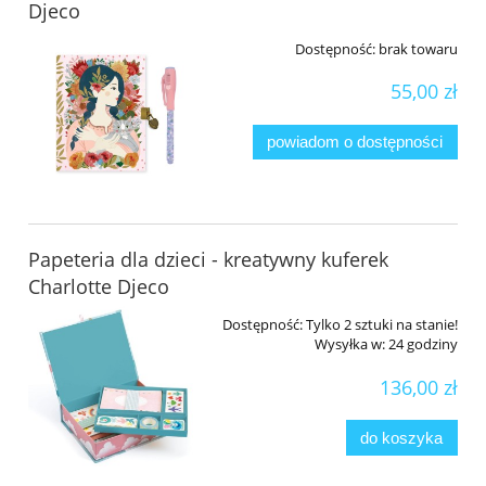
Djeco
Dostępność:
brak towaru
55,00 zł
powiadom o dostępności
Papeteria dla dzieci - kreatywny kuferek
Charlotte Djeco
Dostępność:
Tylko 2 sztuki na stanie!
Wysyłka w:
24 godziny
136,00 zł
do koszyka