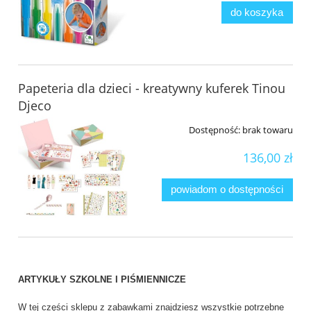
do koszyka
Papeteria dla dzieci - kreatywny kuferek Tinou
Djeco
Dostępność:
brak towaru
136,00 zł
powiadom o dostępności
ARTYKUŁY SZKOLNE I PIŚMIENNICZE
W tej części sklepu z zabawkami znajdziesz wszystkie potrzebne