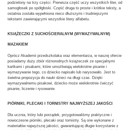
podzielony na trzy części. Pierwsza część uczy wszystkich liter, od
samogłosek po spółgłoski. Część druga to proste i krótkie teksty, a
ostatnia została wypełniona nieco dłuższymi i trudniejszymi
tekstami zawierającymi wszystkie litery alfabetu.
KSIĄŻECZKI Z SUCHOŚCIERALNYM (WYMAZYWALNYM)
MAZAKIEM
Oprócz Akademii przedszkolaka oraz elementarza, w naszej ofercie
posiadamy duży zbiór różnorodnych książeczek ze specjalnymi
kartkami i pisakami, które umożliwiają wielokrotne pisanie i
wymazywanie tego, co dziecko napisało lub narysowało. Jest to
świetna propozycja do nauki dzieci na długi czas. Dzięki
wymazywalnemu pisakowi, dziecko może wielokrotnie ćwiczyć
pisanie, liczenie i rysowanie.
PIÓRNIKI, PLECAKI I TORNISTRY NAJWYŻSZEJ JAKOŚCI
Dla ucznia, który lubi porządek, przygotowaliśmy praktyczne i
nowoczesne piórniki, plecaki oraz tornistry. Są one wykonane z
materiałów najwyższej jakości, gwarantującej długie korzystanie z