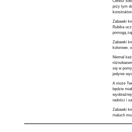
Cenisz sob
przy tym d
konstruktor
Zabawki kre
Rubika ucz
pomogą zaj
Zabawki kr
kolorowe, o
Niemal każd
różnobarwn
się w pomy
jedynie wy
A może Twó
będzie miał
wyobraźnię
radości i sa
Zabawki kr
maluch moż