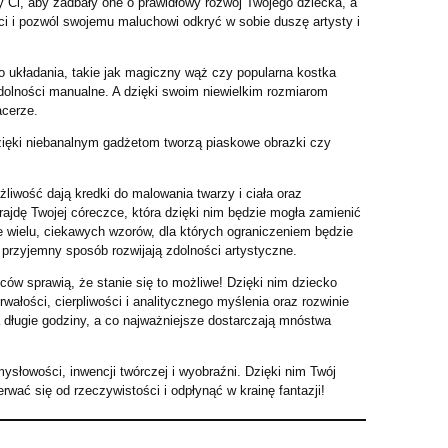
 Ci, aby zadbały one o prawidłowy rozwój Twojego dziecka, a
i i pozwól swojemu maluchowi odkryć w sobie duszę artysty i
do układania, takie jak magiczny wąż czy popularna kostka
zdolności manualne. A dzięki swoim niewielkim rozmiarom
acerze.
dzięki niebanalnym gadżetom tworzą piaskowe obrazki czy
liwość dają kredki do malowania twarzy i ciała oraz
ajdę Twojej córeczce, która dzięki nim będzie mogła zamienić
 wielu, ciekawych wzorów, dla których ograniczeniem będzie
przyjemny sposób rozwijają zdolności artystyczne.
w sprawią, że stanie się to możliwe! Dzięki nim dziecko
ałości, cierpliwości i analitycznego myślenia oraz rozwinie
 długie godziny, a co najważniejsze dostarczają mnóstwa
łowości, inwencji twórczej i wyobraźni. Dzięki nim Twój
ać się od rzeczywistości i odpłynąć w krainę fantazji!