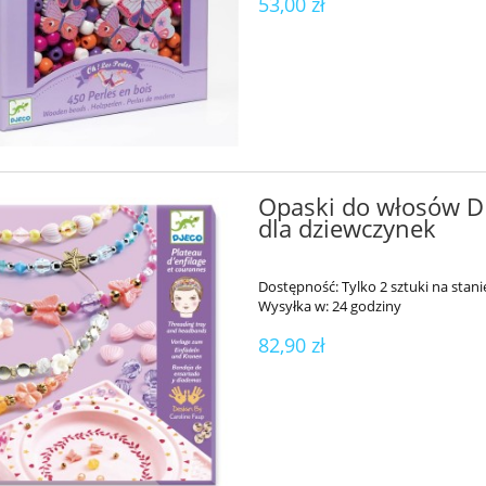
53,00 zł
Opaski do włosów DI
dla dziewczynek
oryczna przezroczysta z
Piłka olbrzymia Mega Ball 
i 35 cm – do integracji
gigantyczna piłka do zabawy
Dostępność:
Tylko 2 sztuki na stani
rycznej i terapii SI
aktywności grupowych 180 
Wysyłka w:
24 godziny
160,00 zł
800,00 zł
82,90 zł
do koszyka
do koszyka