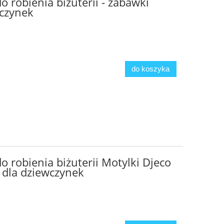
o robienia biżuterii - zabawki
wczynek
do koszyka
o robienia biżuterii Motylki Djeco
 dla dziewczynek