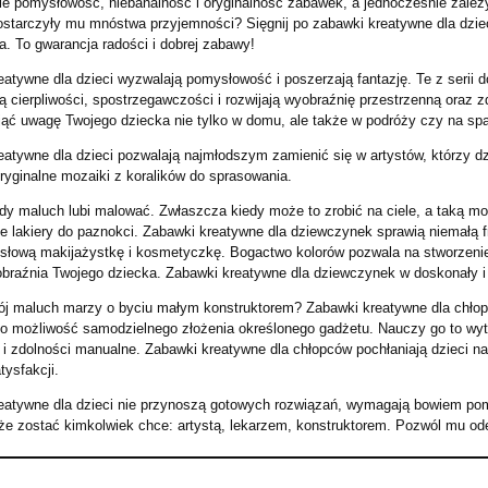
ie pomysłowość, niebanalność i oryginalność zabawek, a jednocześnie zależy
ostarczyły mu mnóstwa przyjemności? Sięgnij po zabawki kreatywne dla dziec
a. To gwarancja radości i dobrej zabawy!
atywne dla dzieci wyzwalają pomysłowość i poszerzają fantazję. Te z serii 
ą cierpliwości, spostrzegawczości i rozwijają wyobraźnię przestrzenną oraz 
ąć uwagę Twojego dziecka nie tylko w domu, ale także w podróży czy na sp
eatywne dla dzieci pozwalają najmłodszym zamienić się w artystów, którzy 
ryginalne mozaiki z koralików do sprasowania.
y maluch lubi malować. Zwłaszcza kiedy może to zrobić na ciele, a taką moż
e lakiery do paznokci. Zabawki kreatywne dla dziewczynek sprawią niemałą fr
słową makijażystkę i kosmetyczkę. Bogactwo kolorów pozwala na stworzenie
obraźnia Twojego dziecka. Zabawki kreatywne dla dziewczynek w doskonały i 
j maluch marzy o byciu małym konstruktorem? Zabawki kreatywne dla chłopcó
o możliwość samodzielnego złożenia określonego gadżetu. Nauczy go to wytrw
 i zdolności manualne. Zabawki kreatywne dla chłopców pochłaniają dzieci na
tysfakcji.
eatywne dla dzieci nie przynoszą gotowych rozwiązań, wymagają bowiem pomys
e zostać kimkolwiek chce: artystą, lekarzem, konstruktorem. Pozwól mu oderw