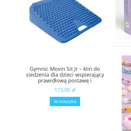
Gymnic Movin Sit Jr – klin do
Piłka sens
siedzenia dla dzieci wspierający
koralikam
prawidłową postawę i
senso
koncentrację
115,00 zł
do koszyka