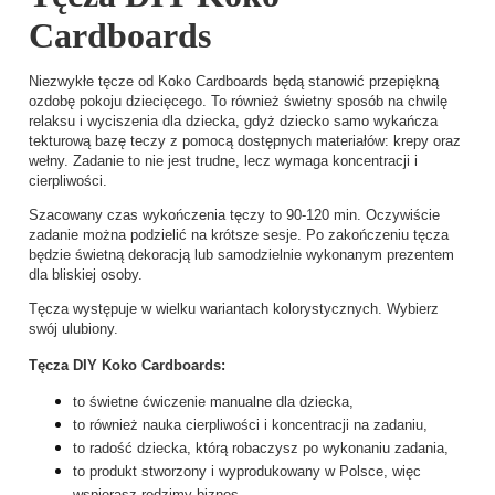
Cardboards
Niezwykłe tęcze od Koko Cardboards będą stanowić przepiękną
ozdobę pokoju dziecięcego. To również świetny sposób na chwilę
relaksu i wyciszenia dla dziecka, gdyż dziecko samo wykańcza
tekturową bazę teczy z pomocą dostępnych materiałów: krepy oraz
wełny. Zadanie to nie jest trudne, lecz wymaga koncentracji i
cierpliwości.
Szacowany czas wykończenia tęczy to 90-120 min. Oczywiście
zadanie można podzielić na krótsze sesje.
Po zakończeniu tęcza
będzie świetną dekoracją lub samodzielnie wykonanym prezentem
dla bliskiej osoby.
Tęcza występuje w wielku wariantach kolorystycznych. Wybierz
swój ulubiony.
Tęcza DIY Koko Cardboards:
to świetne ćwiczenie manualne dla dziecka,
to również nauka cierpliwości i koncentracji na zadaniu,
to radość dziecka, którą robaczysz po wykonaniu zadania,
to produkt stworzony i wyprodukowany w Polsce, więc
wspierasz rodzimy biznes.