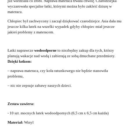
już wiedziała co zrobi. Naprawa materaca trwała chwilę. Czarodziejka
wyczarowała specjalne łatki, którymi można było zakleić dziurę w
materacu.
Chłopiec był zachwycony i zaczął dziękować czarodziejce. Asia dała mu
jeszcze kilka łatek na wszelki wypadek gdyby chłopiec miał jeszcze
jakieś problemy z materacem.
Łatki naprawcze
wodoodporne
to niezbędny zakup dla tych, którzy
planują wakacje nad wodą i zabierają ze sobą dmuchane przedmioty.
Dzięki łatkom:
– naprawa materaca, czy koła ratunkowego nie będzie stanowiła
problemu,
– nic nie zepsuje zabawy naszych dzieci.
Zestaw zawiera:
- 10 szt. mocnych łatek wodoodpornych (6,5 cm x 6,5 cm każda)
Materiał:
Winyl