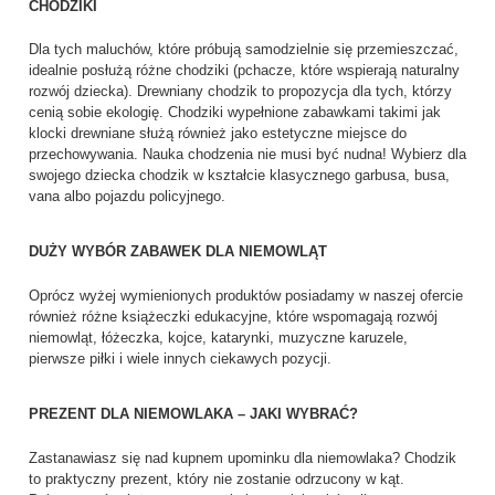
CHODZIKI
Dla tych maluchów, które próbują samodzielnie się przemieszczać,
idealnie posłużą różne chodziki (pchacze, które wspierają naturalny
rozwój dziecka). Drewniany chodzik to propozycja dla tych, którzy
cenią sobie ekologię. Chodziki wypełnione zabawkami takimi jak
klocki drewniane służą również jako estetyczne miejsce do
przechowywania. Nauka chodzenia nie musi być nudna! Wybierz dla
swojego dziecka chodzik w kształcie klasycznego garbusa, busa,
vana albo pojazdu policyjnego.
DUŻY WYBÓR ZABAWEK DLA NIEMOWLĄT
Oprócz wyżej wymienionych produktów posiadamy w naszej ofercie
również różne książeczki edukacyjne, które wspomagają rozwój
niemowląt, łóżeczka, kojce, katarynki, muzyczne karuzele,
pierwsze piłki i wiele innych ciekawych pozycji.
PREZENT DLA NIEMOWLAKA – JAKI WYBRAĆ?
Zastanawiasz się nad kupnem upominku dla niemowlaka? Chodzik
to praktyczny prezent, który nie zostanie odrzucony w kąt.