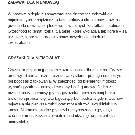
ZABAWKI DLA NIEMOWLĄT
W naszym sklepie z zabawkami znajdziesz też zabawki dla
najmłodszych. Znajdziesz tu takie zabawki dla niemowlaków jak
grzechotki drewniane, pluszowe… w różnych kształtach i kolorach!
Grzechotki to temat rzeka. Są takie, które wyglądają jak korale – są
też takie, które są skryte w zabawkowych pojazdach lub
zwierzakach.
GRYZAKI DLA NIEMOWLĄT
Gryzak to chyba najpopularniejsza zabawka dla malucha. Ćwiczy
on chwyt dłoni, a także – przede wszystkim - pomaga uśmierzyć
ból podczas ząbkowania. W zależności od preferencji możesz
wybrać gryzak naturalny, drewniany bądź gumowy. Jeden z
przedmiotów - gumowy gryzak gwiazdka spełnia więcej funkcji.
Świetnie sprawdzi się jako łagodzący ból, podczas gdy maluchowi
pojawiają się pierwsze ząbki oraz może służyć jako śliniak lub
kocyk. Natomiast wodne gryzaczki przynoszące ulgę, dzięki
ozdobnemu opakowaniu, świetnie nadadzą się na prezent dla
niemowlaka.